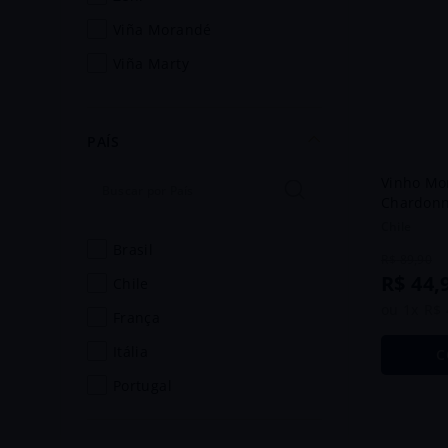
viña morandé
viña marty
valdorella
settesoli
PAÍS
riccadonna
Vinho Mo
quinta do ameal
Chardonn
Chile
moet & chandon
brasil
R$
89
,
90
louis roederer
R$
44
,
chile
levorato
ou
1
x
R$
frança
fundação eugenio de
itália
almeida
C
portugal
esperanto
ermelinda freitas