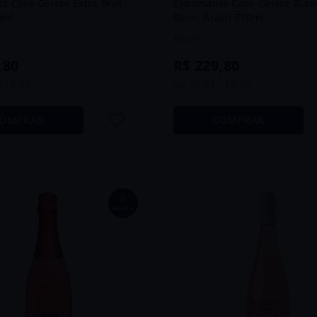
e Cave Geisse Extra Brut
Espumante Cave Geisse Blan
0ml
Blanc Brasil 750ml
Brasil
,
80
R$
229
,
80
114
,
90
ou
2
x
R$
114
,
90
OMPRAR
COMPRAR
8
BACCO´S