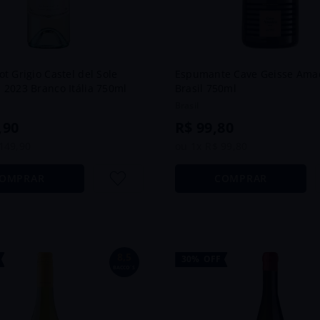
ot Grigio Castel del Sole
Espumante Cave Geisse Ama
 2023 Branco Itália 750ml
Brasil 750ml
Brasil
,
90
R$
99
,
80
149
,
90
ou
1
x
R$
99
,
80
OMPRAR
COMPRAR
8,5
30%
OFF
BACCO´S