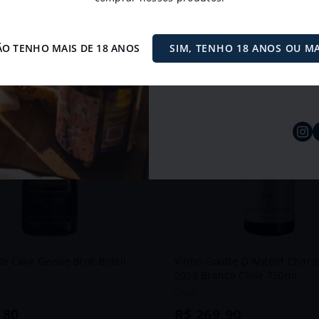
ÃO TENHO MAIS DE 18 ANOS
SIM, TENHO 18 ANOS OU MA
9,8
Aceito receber informes publi
através da newsletter.
BACCO´S
92
GD
 Cave Geisse Brut Brasil
Vinho Goutte D'Argent Char
2023 Branco Chile 750ml
Chile
,
80
R$
269
,
90