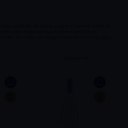
mpla variedade de estilos, origens e sabores. Desde os
assando pelos elegantes espumantes e pelos doces
asiões. Os vinhos são frequentemente classificados
 produção, o método de vinificação e o tempo de
vas, que resultam em experiências sensoriais únicas.Os
omo a casta das uvas usadas, a região de produção, o
Ordenar Por
s próprias características distintivas, que resultam
9,8
9,5
BACCO´S
BACCO´S
91
93
GD
GD