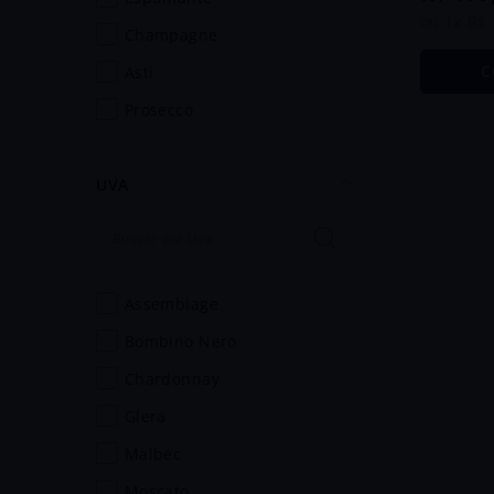
treviso
ou
1
x
R$
champagne
valle central
C
asti
valle de colchagua
prosecco
valle de leyda
valle do maipo
UVA
valle do maule
veneto
assemblage
bombino nero
chardonnay
glera
malbec
moscato