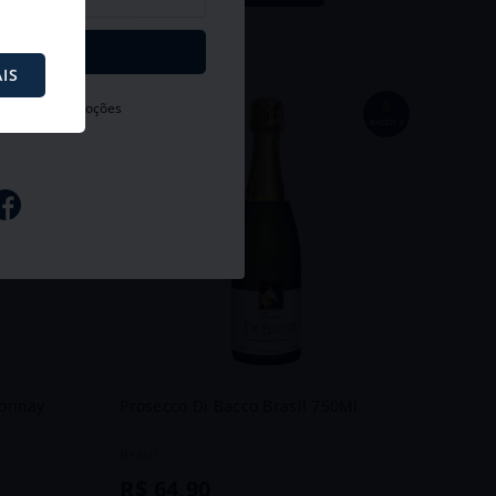
IS
10
8
citários e promoções
BACCO´S
BACCO´S
donnay
Prosecco Di Bacco Brasil 750Ml
Brasil
R$
64
,
90