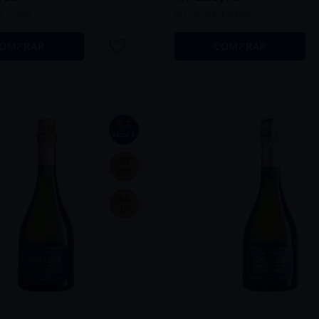
177
,
80
ou
2
x
R$
134
,
95
OMPRAR
COMPRAR
9,5
BACCO´S
92
GD
93
D