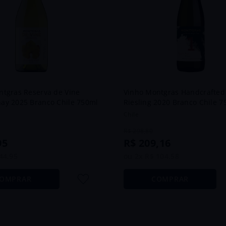
ntgras Reserva de Vine
Vinho Montgras Handcrafted
ay 2025 Branco Chile 750ml
Riesling 2020 Branco Chile 7
Chile
R$
298
,
80
95
R$
209
,
16
44
,
95
ou
2
x
R$
104
,
58
OMPRAR
COMPRAR