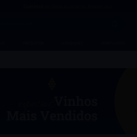
Cashback
em todas as compras. Resgate aqui.
contre seu vinho
Termos mais buscados
SES
PRODUTOR
NOVIDADES
PONTUADOS
1
º
Uvva
2
º
Amaral
3
º
Antu
4
º
Intriga
5
º
Portugal
6
º
Chozas
7
º
Goutte