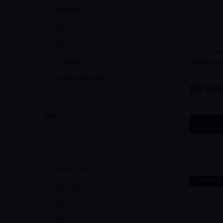
massas
queijos
peixe
Vinho Pin
frango
Valdadige
Itália
frutos do mar
R$
149
salada
ou
1
x
R$
carne de caça
MARCA
C
pizza
entradas
comida japonesa
cave geisse
porco
50%
OFF
montgras
don guerino
zeni