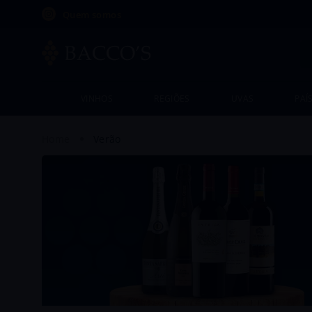
Quem somos
En
VINHOS
REGIÕES
UVAS
PAÍ
verão