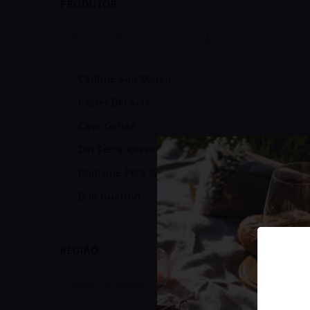
PRODUTOR
domaine père guillot
dai terra rossa
castel del sole
cantine san marco
cantine san marco
castel del sole
cave geisse
dai terra rossa
domaine père guillot
don guerino
Espumant
Nature Br
ermelinda freitas
Brasil
esperanto
R$
369
REGIÃO
fundação eugenio de
ou
3
x
R$
almeida
C
herdade do esporão