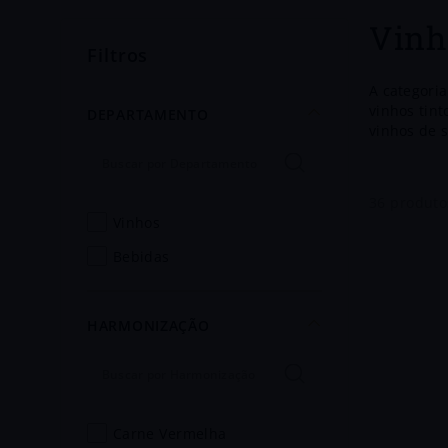
Vinh
Filtros
A categori
vinhos tin
DEPARTAMENTO
vinhos de 
com base em
envelhecime
vinhos são
36
produto
método de v
vinhos
em experiên
bebidas
HARMONIZAÇÃO
carne vermelha