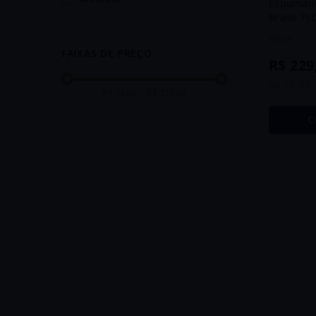
Espumant
Brasil 75
pinot grigio
Brasil
pinot noir
FAIXAS DE PREÇO
R$
229
riesling
ou
2
x
R$
R$ 39,00
–
R$ 370,00
sauvignon blanc
C