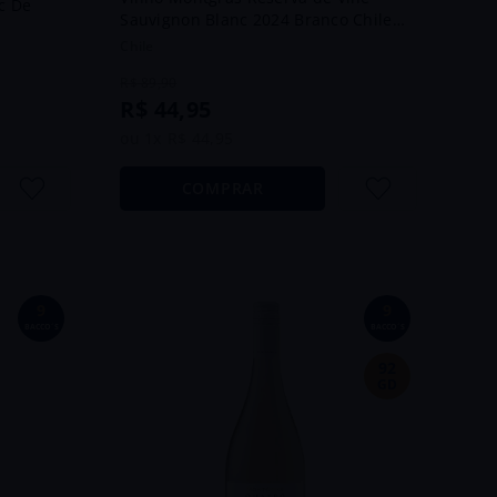
c De
Sauvignon Blanc 2024 Branco Chile
750ml
Chile
R$
89
,
90
R$
44
,
95
ou
1
x
R$
44
,
95
COMPRAR
9
9
BACCO´S
BACCO´S
92
GD