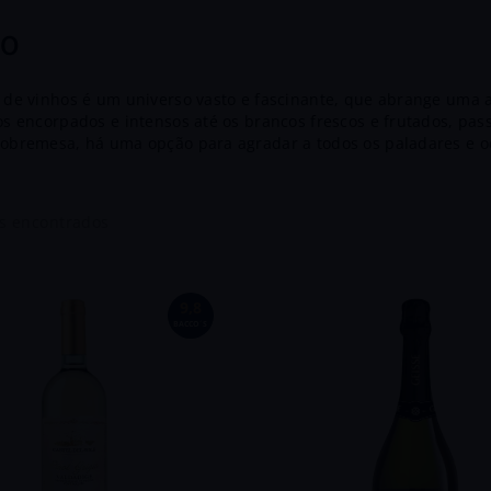
8
º
Chianti
o
9
º
Di Bacco
a de vinhos é um universo vasto e fascinante, que abrange uma a
10
º
Dv Catena
tos encorpados e intensos até os brancos frescos e frutados, p
sobremesa, há uma opção para agradar a todos os paladares e oc
 diversos critérios, como a casta das uvas usadas, a região de
nto. Cada categoria tem suas próprias características distinti
 frequentemente classificados com base em diversos critérios, c
s
inificação e o tempo de envelhecimento. Cada categoria tem sua
cias sensoriais únicas.
9,8
BACCO´S