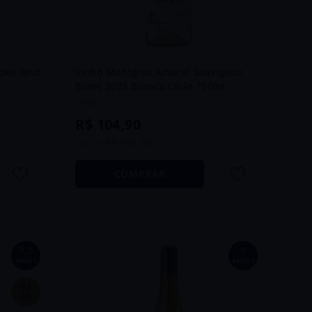
deu Brut
Vinho Montgras Amaral Sauvignon
Blanc 2025 Branco Chile 750ml
Chile
R$
104
,
90
ou
1
x
R$
104
,
90
COMPRAR
9,8
9
BACCO´S
BACCO´S
92
GD