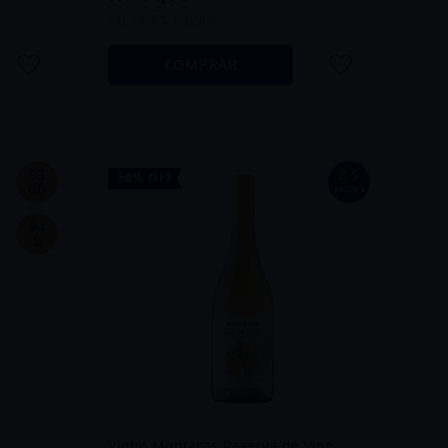
ou
1
x
R$
64
,
90
COMPRAR
93
8,5
50%
OFF
GD
BACCO´S
94
D
Vinho Montgras Reserva de Vine