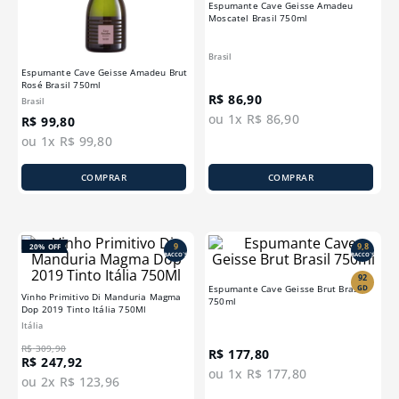
Espumante Cave Geisse Amadeu
Moscatel Brasil 750ml
Brasil
Espumante Cave Geisse Amadeu Brut
Rosé Brasil 750ml
R$
86
,
90
Brasil
ou
1
x
R$
86
,
90
R$
99
,
80
ou
1
x
R$
99
,
80
COMPRAR
COMPRAR
9
9,8
20%
OFF
BACCO´S
BACCO´S
92
GD
Espumante Cave Geisse Brut Brasil
Vinho Primitivo Di Manduria Magma
750ml
Dop 2019 Tinto Itália 750Ml
Itália
R$
309
,
90
R$
177
,
80
R$
247
,
92
ou
1
x
R$
177
,
80
ou
2
x
R$
123
,
96