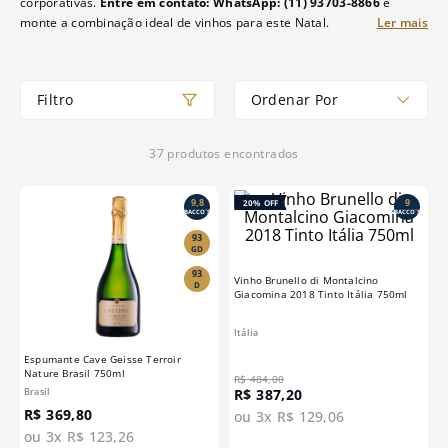
corporativas.
Entre em contato: WhatsApp: (11) 93703-8866
e
monte a combinação ideal de vinhos para este Natal.
Ordenar Por
37
produtos
9,8
9
20%
OFF
BACCO´S
BACCO´S
93
GD
93
Vinho Brunello di Montalcino
D
Giacomina 2018 Tinto Itália 750ml
Itália
Espumante Cave Geisse Terroir
Nature Brasil 750ml
R$
484
,
00
R$
387
,
20
Brasil
R$
369
,
80
ou
3
x
R$
129
,
06
ou
3
x
R$
123
,
26