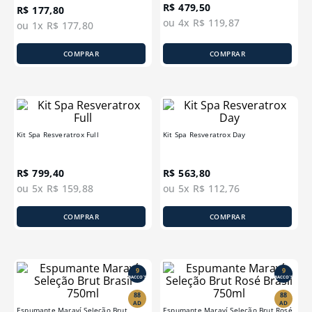
R$
479
,
50
R$
177
,
80
ou
4
x
R$
119
,
87
ou
1
x
R$
177
,
80
COMPRAR
COMPRAR
Kit Spa Resveratrox Full
Kit Spa Resveratrox Day
R$
799
,
40
R$
563
,
80
ou
5
x
R$
159
,
88
ou
5
x
R$
112
,
76
COMPRAR
COMPRAR
9
9
BACCO´S
BACCO´S
88
88
AD
AD
Espumante Maraví Seleção Brut
Espumante Maraví Seleção Brut Rosé