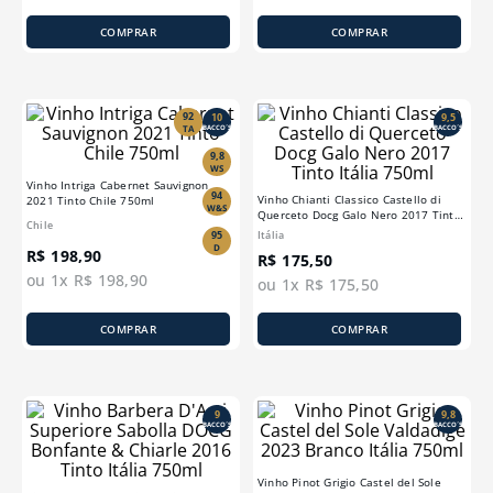
COMPRAR
COMPRAR
92
10
9,5
TA
BACCO´S
BACCO´S
9,8
WS
Vinho Intriga Cabernet Sauvignon
94
Vinho Chianti Classico Castello di
2021 Tinto Chile 750ml
W&S
Querceto Docg Galo Nero 2017 Tinto
Chile
Itália 750ml
95
Itália
D
R$
198
,
90
R$
175
,
50
ou
1
x
R$
198
,
90
ou
1
x
R$
175
,
50
COMPRAR
COMPRAR
9
9,8
BACCO´S
BACCO´S
Vinho Pinot Grigio Castel del Sole