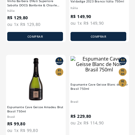
Vinho Barbera D'Asti Superiore
Valdadige 2023 Branco Itália 750ml
Sabolla DOCG Bonfante & Chiarle
Itália
2016 Tinto Itália 750ml
Itália
R$
149
,
90
R$
129
,
80
ou
1
x
R$
149
,
90
ou
1
x
R$
129
,
80
COMPRAR
COMPRAR
9,8
9,8
BACCO´S
BACCO´S
91
92
GD
GD
92
Espumante Cave Geisse Blanc de Noir
D
Brasil 750ml
Brasil
Espumante Cave Geisse Amadeu Brut
Brasil 750ml
R$
229
,
80
Brasil
ou
2
x
R$
114
,
90
R$
99
,
80
ou
1
x
R$
99
,
80