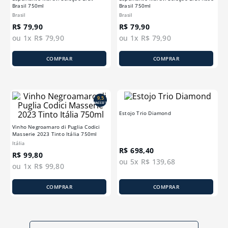
Brasil 750ml
Brasil 750ml
Brasil
Brasil
R$
79
,
90
R$
79
,
90
ou
1
x
R$
79
,
90
ou
1
x
R$
79
,
90
COMPRAR
COMPRAR
9,5
BACCO´S
Estojo Trio Diamond
Vinho Negroamaro di Puglia Codici
Masserie 2023 Tinto Itália 750ml
Itália
R$
698
,
40
R$
99
,
80
ou
5
x
R$
139
,
68
ou
1
x
R$
99
,
80
COMPRAR
COMPRAR