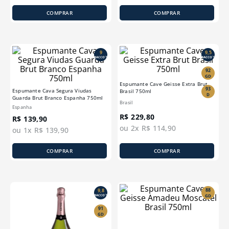
COMPRAR
COMPRAR
9
9,5
BACCO´S
BACCO´S
92
GD
Espumante Cave Geisse Extra Brut
93
Espumante Cava Segura Viudas
Brasil 750ml
D
Guarda Brut Branco Espanha 750ml
Brasil
Espanha
R$
229
,
80
R$
139
,
90
ou
2
x
R$
114
,
90
ou
1
x
R$
139
,
90
COMPRAR
COMPRAR
88
9,8
GD
BACCO´S
91
GD