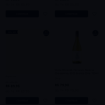
ou
1
x
R$
83
,
93
ou
1
x
R$
55
,
93
COMPRAR
COMPRAR
8,8
9
30%
OFF
BACCO´S
BACCO´S
Vinho Weinert Pipone Red Blend 2023
Vinho Morandé Terrarum Reserva
Tinto Argentina 750ml
Chardonnay 2025 Branco Chile 750ml
Argentina
Chile
R$
128
,
50
R$
79
,
90
R$
89
,
95
ou
1
x
R$
79
,
90
ou
1
x
R$
89
,
95
COMPRAR
COMPRAR