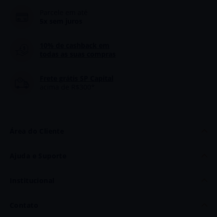
Parcele em até
5x sem juros
10% de cashback
em
todas as suas compras
Frete grátis SP Capital
acima de R$300*
Área do Cliente
Minha Conta
Ajuda e Suporte
Meus Dados
Dúvidas
Institucional
Meus Pedidos
Politica de Frete
Quem Somos
Contato