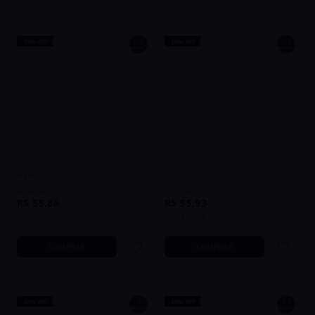
8,5
9,5
30%
OFF
30%
OFF
BACCO´S
BACCO´S
Vinho Susana Balbo Anubis Red Blend
Vinho Morandé Terrarum Reserva
2023 Tinto Argentina 750ml
Pais 2023 Tinto Chile 750ml
Argentina
Chile
R$
79
,
80
R$
79
,
90
R$
55
,
86
R$
55
,
93
ou
1
x
R$
55
,
86
ou
1
x
R$
55
,
93
COMPRAR
COMPRAR
9
9,5
30%
OFF
30%
OFF
BACCO´S
BACCO´S