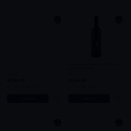
9
8
BACCO´S
BACCO´S
Vinho Don Pascual Coastal Tannat
Vinho Chianti Querceto DOCG 2022
2024 Tinto Uruguai 750ml
Tinto Itália 750ml
Uruguai
Itália
R$
85
,
90
R$
94
,
80
ou
1
x
R$
85
,
90
ou
1
x
R$
94
,
80
COMPRAR
COMPRAR
9
9
BACCO´S
BACCO´S