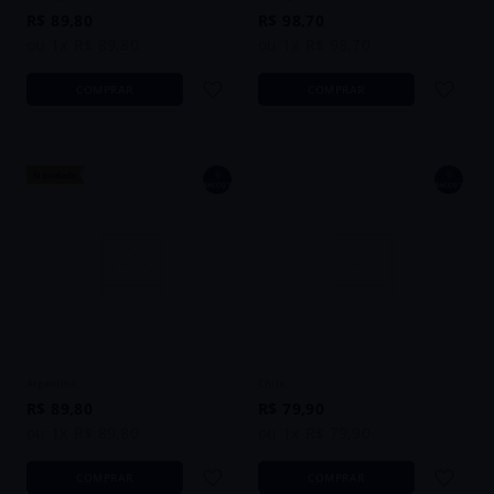
R$
89
,
80
R$
98
,
70
ou
1
x
R$
89
,
80
ou
1
x
R$
98
,
70
COMPRAR
COMPRAR
9
9
Novidade
BACCO´S
BACCO´S
Vinho Alfredo Roca Alma Inquieta
Vinho Morandé Terrarum Reserva
White Malbec Mendoza 2025 Branco
Cinsault 2024 Rosé Chile 750ml
Argentina 750ml
Argentina
Chile
R$
89
,
80
R$
79
,
90
ou
1
x
R$
89
,
80
ou
1
x
R$
79
,
90
COMPRAR
COMPRAR