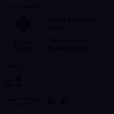
Trocas e Devoluções
Fale Conosco
Telefone e WhatsApp: (11) 93703-8866
Meio de Pagamento
Privacidade
atendimento@baccos.com.br
Segurança
Siga-nos em nossas
redes socias!