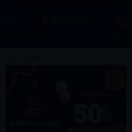
10% de Cashback
em todas as compras. Resgate aqui.
0
Encontre seu vinho
Termos mais buscados
vinhos
1
º
Uvva
2
º
Intriga
3
º
Dinamo
4
º
Antu
5
º
Amaral