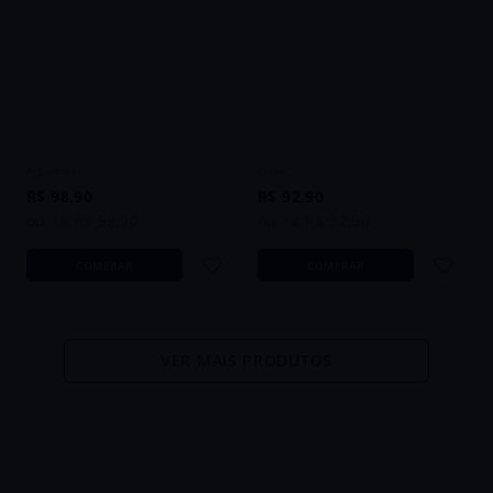
Vinho El Gordo en Motoneta
Vinho Montgras Gran Reserva Dark &
Escandalosos Malbec 2025 Tinto
Bold Cabernet Sauvignon 2023 Tinto
Argentina 750ml
Chile 750ml
Argentina
Chile
R$
98
,
90
R$
92
,
90
ou
1
x
R$
98
,
90
ou
1
x
R$
92
,
90
COMPRAR
COMPRAR