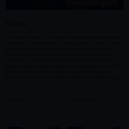
6
º
Chianti
7
º
Chozas
Vinho
8
º
Portugal
A categoria de vinhos é um universo vasto e fascinante, que abrange
9
º
Goutte
uma ampla variedade de estilos, origens e sabores. Desde os vinhos
tintos encorpados e intensos até os brancos frescos e frutados,
10
º
Dv Catena
passando pelos elegantes espumantes e pelos doces vinhos de
sobremesa, há uma opção para agradar a todos os paladares e
ocasiões. Os vinhos são frequentemente classificados com base em
diversos critérios, como a casta das uvas usadas, a região de
produção, o método de vinificação e o tempo de envelhecimento.
Cada categoria tem suas próprias características distintivas, que
resultam em experiências sensoriais únicas.Os vinhos são
frequentemente classificados com base em diversos critérios, como a
Ordenar Por
casta das uvas usadas, a região de produção, o método de vinificação
e o tempo de envelhecimento. Cada categoria tem suas próprias
características distintivas, que resultam em experiências sensoriais
61
produtos
únicas.
93