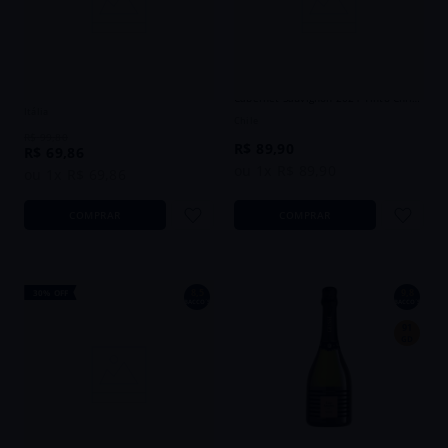
Vinho Nero D'Avola Giorno Nuovo
Vinho Perez Cruz Gran Reserva
Sicília DOC 2020 Tinto Itália 750ml
Cabernet Sauvignon 2024 Tinto Chile
750ml
Itália
Chile
R$
99
,
80
R$
89
,
90
R$
69
,
86
ou
1
x
R$
89
,
90
ou
1
x
R$
69
,
86
COMPRAR
COMPRAR
8,5
9,8
30%
OFF
BACCO´S
BACCO´S
91
GD