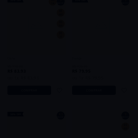
9
9
30%
OFF
50%
OFF
TA
BACCO´S
BACCO´S
91
WE
93
GD
91
JS
Vinho Montgras Antu Single Vineyard
Vinho Château Bel Air AOP Gold
Carménère 2023 Tinto Chile 750ml
Medal 2020 Tinto França 750ml
Chile
França
R$
119
,
90
R$
159
,
90
R$
83
,
93
R$
79
,
95
ou
1
x
R$
83
,
93
ou
1
x
R$
79
,
95
COMPRAR
COMPRAR
8,5
9
30%
OFF
BACCO´S
BACCO´S
91
GD