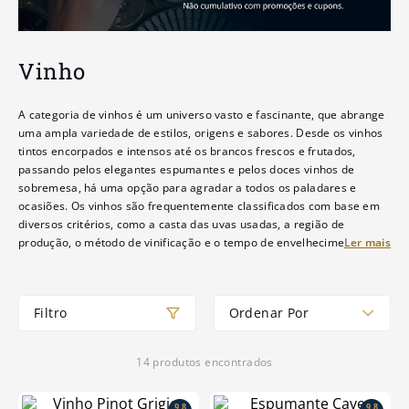
Vinho
A categoria de vinhos é um universo vasto e fascinante, que abrange
uma ampla variedade de estilos, origens e sabores. Desde os vinhos
tintos encorpados e intensos até os brancos frescos e frutados,
passando pelos elegantes espumantes e pelos doces vinhos de
sobremesa, há uma opção para agradar a todos os paladares e
ocasiões. Os vinhos são frequentemente classificados com base em
diversos critérios, como a casta das uvas usadas, a região de
produção, o método de vinificação e o tempo de envelhecimento.
Cada categoria tem suas próprias características distintivas, que
resultam em experiências sensoriais únicas.Os vinhos são
frequentemente classificados com base em diversos critérios, como a
Ordenar Por
casta das uvas usadas, a região de produção, o método de vinificação
e o tempo de envelhecimento. Cada categoria tem suas próprias
características distintivas, que resultam em experiências sensoriais
14
produtos
únicas.
9,8
9,8