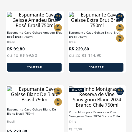
9,8
9,5
BACCO´S
BACCO´S
91
92
GD
GD
Espumante Cave Geisse Amadeu Brut
Espumante Cave Geisse Extra Brut
Rosé Brasil 750ml
Brasil 750ml
93
D
Brasil
Brasil
R$
99
,
80
R$
229
,
80
ou
1
x
R$
99
,
80
ou
2
x
R$
114
,
90
COMPRAR
COMPRAR
93
8,5
50%
OFF
GD
BACCO´S
94
D
Espumante Cave Geisse Blanc De
Vinho Montgras Reserva de Vine
Blanc Brasil 750ml
Sauvignon Blanc 2024 Branco Chile
750ml
Brasil
Chile
R$
89
,
90
R$
229
,
80