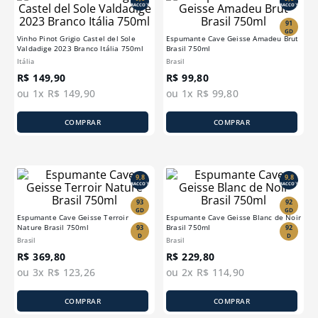
BACCO´S
BACCO´S
91
GD
Vinho Pinot Grigio Castel del Sole
Espumante Cave Geisse Amadeu Brut
Valdadige 2023 Branco Itália 750ml
Brasil 750ml
Itália
Brasil
R$
149
,
90
R$
99
,
80
ou
1
x
R$
149
,
90
ou
1
x
R$
99
,
80
COMPRAR
COMPRAR
9,8
9,8
BACCO´S
BACCO´S
93
92
GD
GD
Espumante Cave Geisse Terroir
Espumante Cave Geisse Blanc de Noir
Nature Brasil 750ml
Brasil 750ml
93
92
D
D
Brasil
Brasil
R$
369
,
80
R$
229
,
80
ou
3
x
R$
123
,
26
ou
2
x
R$
114
,
90
COMPRAR
COMPRAR