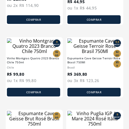
R$
44
,
95
ou
2
x
R$
114
,
90
ou
1
x
R$
44
,
95
COMPRAR
COMPRAR
9
9,8
BACCO´S
BACCO´S
92
92
GD
GD
Vinho Montgras Quatro 2023 Branco
Espumante Cave Geisse Terroir Rose
Chile 750ml
Brasil 750Ml
95
D
Chile
Brasil
R$
99
,
80
R$
369
,
80
ou
1
x
R$
99
,
80
ou
3
x
R$
123
,
26
COMPRAR
COMPRAR
91
9
GD
BACCO´S