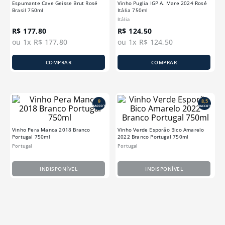
Espumante Cave Geisse Brut Rosé
Vinho Puglia IGP A. Mare 2024 Rosé
Brasil 750ml
Itália 750ml
Itália
R$
177
,
80
R$
124
,
50
ou
1
x
R$
177
,
80
ou
1
x
R$
124
,
50
COMPRAR
COMPRAR
9
8,5
BACCO´S
BACCO´S
Vinho Pera Manca 2018 Branco
Vinho Verde Esporão Bico Amarelo
Portugal 750ml
2022 Branco Portugal 750ml
Portugal
Portugal
INDISPONÍVEL
INDISPONÍVEL