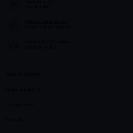
Parcele em até
5x sem juros
10% de cashback
em
todas as suas compras
Frete grátis SP Capital
acima de R$300*
Área do Cliente
Minha Conta
Ajuda e Suporte
Meus Dados
Dúvidas
Institucional
Meus Pedidos
Politica de Frete
Quem Somos
Contato
Trocas e Devoluções
Fale Conosco