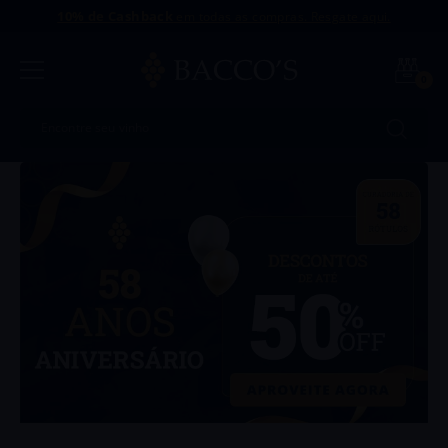
10% de Cashback
em todas as compras. Resgate aqui.
0
Encontre seu vinho
Termos mais buscados
1
º
Uvva
2
º
Amaral
3
º
Antu
4
º
Intriga
5
º
Portugal