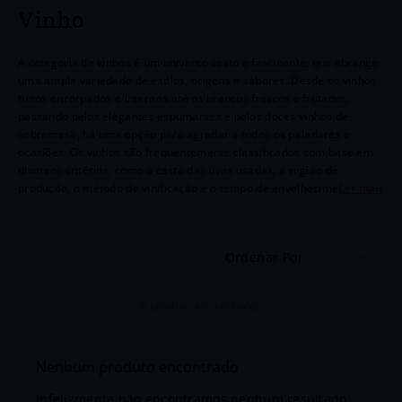
6
º
Chozas
Vinho
7
º
Goutte
A categoria de vinhos é um universo vasto e fascinante, que abrange
uma ampla variedade de estilos, origens e sabores. Desde os vinhos
8
º
Chianti
tintos encorpados e intensos até os brancos frescos e frutados,
passando pelos elegantes espumantes e pelos doces vinhos de
9
º
Di Bacco
sobremesa, há uma opção para agradar a todos os paladares e
ocasiões. Os vinhos são frequentemente classificados com base em
10
º
Dv Catena
diversos critérios, como a casta das uvas usadas, a região de
produção, o método de vinificação e o tempo de envelhecimento.
Cada categoria tem suas próprias características distintivas, que
resultam em experiências sensoriais únicas.Os vinhos são
frequentemente classificados com base em diversos critérios, como a
Ordenar Por
casta das uvas usadas, a região de produção, o método de vinificação
e o tempo de envelhecimento. Cada categoria tem suas próprias
características distintivas, que resultam em experiências sensoriais
0
produto
únicas.
Nenhum produto encontrado