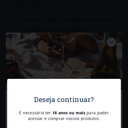
Deseja continuar?
Cadastre-se para receber
nossas
novidades e
É necessário ter
18 anos ou mais
para poder
promoções.
acessar e comprar nossos produtos.