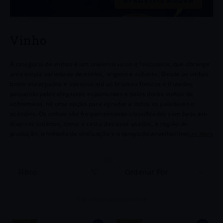
6
º
Dv Catena
7
º
Chianti
Vinho
8
º
Chozas
A categoria de vinhos é um universo vasto e fascinante, que abrange
9
º
Itália
uma ampla variedade de estilos, origens e sabores. Desde os vinhos
tintos encorpados e intensos até os brancos frescos e frutados,
10
º
Portugal
passando pelos elegantes espumantes e pelos doces vinhos de
sobremesa, há uma opção para agradar a todos os paladares e
ocasiões. Os vinhos são frequentemente classificados com base em
diversos critérios, como a casta das uvas usadas, a região de
produção, o método de vinificação e o tempo de envelhecimento.
Cada categoria tem suas próprias características distintivas, que
resultam em experiências sensoriais únicas.Os vinhos são
1
frequentemente classificados com base em diversos critérios, como a
Ordenar Por
casta das uvas usadas, a região de produção, o método de vinificação
e o tempo de envelhecimento. Cada categoria tem suas próprias
características distintivas, que resultam em experiências sensoriais
9
produtos
únicas.