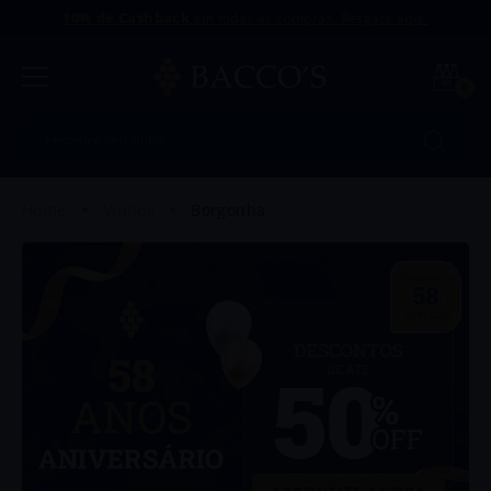
10% de Cashback
em todas as compras. Resgate aqui.
0
Encontre seu vinho
Termos mais buscados
vinhos
borgonha
1
º
Uvva
2
º
Dinamo
3
º
Intriga
4
º
Amaral
5
º
Antu