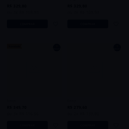
R$
329
,
80
R$
329
,
80
ou
3
x
R$
109
,
93
ou
3
x
R$
109
,
93
COMPRAR
COMPRAR
9
9
Novidade
BACCO´S
BACCO´S
Vinho Nicolas Potel Petit Chablis
Vinho Bourgogne Passe-tout-grains
2023 Branco França 750ml
Maison Chandesais AOP 2021 Tinto
França 750ml
França
França
R$
349
,
70
R$
279
,
60
ou
3
x
R$
116
,
56
ou
2
x
R$
139
,
80
COMPRAR
COMPRAR