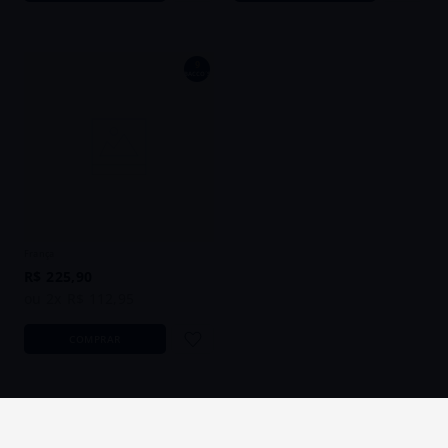
9
BACCO´S
Vinho Alphonse Desclas Petit Chablis
2024 Branco França 750ml
França
R$
225
,
90
ou
2
x
R$
112
,
95
COMPRAR