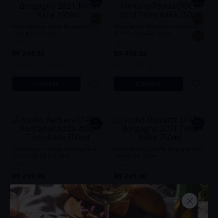
BACCO´S
BACCO´S
90
90
WE
WE
Vinho Barbera D'Alba Borgogno 2021
Vinho Barolo Fontanafredda DOCG
Tinto Itália 750ml
2018 Tinto Itália 750ml
93
JS
Itália
Itália
R$
349
,
80
R$
496
,
50
ou
3
x
R$
116
,
60
ou
4
x
R$
124
,
12
COMPRAR
COMPRAR
9
9,5
BACCO´S
BACCO´S
Vinho Barbera D'Alba Fontanafredda
Vinho Dolcetto D'Alba Borgogno 2021
2020 Tinto Itália 750ml
Tinto Itália 750ml
Itália
Itália
R$
219
,
90
R$
249
,
90
ou
2
x
R$
109
,
95
ou
2
x
R$
124
,
95
COMPRAR
COMPRAR