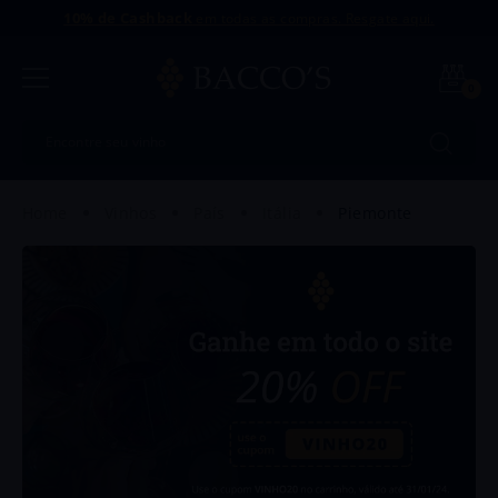
10% de Cashback
em todas as compras. Resgate aqui.
0
Encontre seu vinho
Termos mais buscados
vinhos
país
itália
piemonte
1
º
Uvva
2
º
Intriga
3
º
Dinamo
4
º
Antu
5
º
Amaral