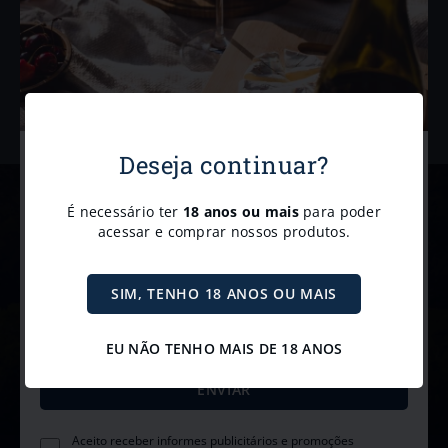
Deseja continuar?
Cadastre-se para receber
nossas
novidades e
É necessário ter
18 anos ou mais
para poder
Newsletter
promoções.
acessar e comprar nossos produtos.
Receba com exclusividade nossas promoções, novidades e
Receba promoções e descontos exclusivos diretamente no e-mail
convites para eventos. 🥂
SIM, TENHO 18 ANOS OU MAIS
EU NÃO TENHO MAIS DE 18 ANOS
Aceito receber informes publicitários e promoções