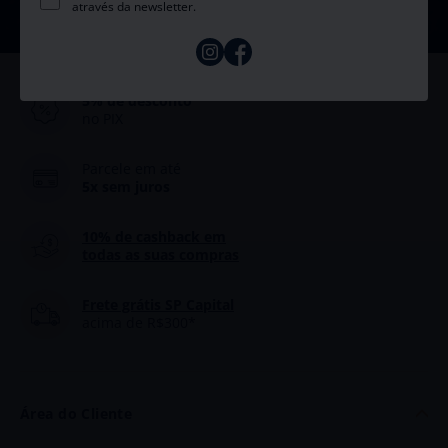
através da newsletter.
5% de desconto
no PIX
Parcele em até
5x sem juros
10% de cashback
em
todas as suas compras
Frete grátis SP Capital
acima de R$300*
Área do Cliente