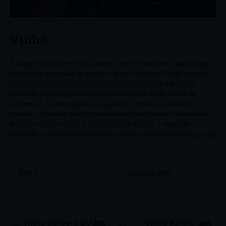
6
º
Chianti
7
º
Chozas
Vinho
8
º
Portugal
A categoria de vinhos é um universo vasto e fascinante, que abrange
9
º
Goutte
uma ampla variedade de estilos, origens e sabores. Desde os vinhos
tintos encorpados e intensos até os brancos frescos e frutados,
passando pelos elegantes espumantes e pelos doces vinhos de
10
º
Dv Catena
sobremesa, há uma opção para agradar a todos os paladares e
ocasiões. Os vinhos são frequentemente classificados com base em
diversos critérios, como a casta das uvas usadas, a região de
produção, o método de vinificação e o tempo de envelhecimento.
Cada categoria tem suas próprias características distintivas, que
resultam em experiências sensoriais únicas.Os vinhos são
frequentemente classificados com base em diversos critérios, como a
Ordenar Por
casta das uvas usadas, a região de produção, o método de vinificação
e o tempo de envelhecimento. Cada categoria tem suas próprias
características distintivas, que resultam em experiências sensoriais
4
produtos
únicas.
9,5
9,8