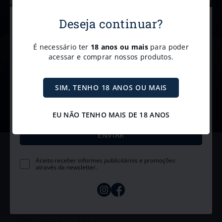
Newsletter
Deseja continuar?
Receba promoções e descontos exclusivos diretamente no e-mail
Cadastre-se para receber
nossas
novidades e
É necessário ter
18 anos ou mais
para poder
promoções.
acessar e comprar nossos produtos.
Receba com exclusividade nossas promoções, novidades e
convites para eventos. 🥂
SIM, TENHO 18 ANOS OU MAIS
EU NÃO TENHO MAIS DE 18 ANOS
5% de desconto
Aceito receber informes publicitários e promoções
no PIX
através da newsletter.
Parcele em até
5x sem juros