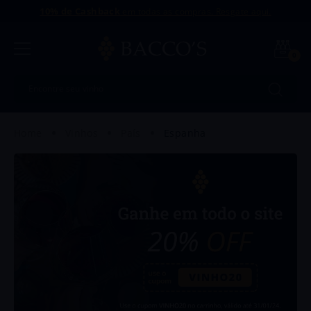
10% de Cashback
em todas as compras. Resgate aqui.
0
Encontre seu vinho
Termos mais buscados
vinhos
país
espanha
1
º
Uvva
2
º
Intriga
3
º
Antu
4
º
Amaral
5
º
Dinamo