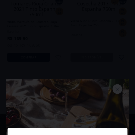
AG
BACCO´S
BACCO´S
91
91
AG
WS
Vinho Alion Duero Cosecha 2017
95
Vinho Marquês de Tomares Rioja
RP
Tinto Espanha 750ml
Crianza 2021 Tinto Espanha 750ml
96
Espanha
Espanha
JS
R$
169
,
50
ou
1
x
R$
169
,
50
COMPRAR
INDISPONÍVEL