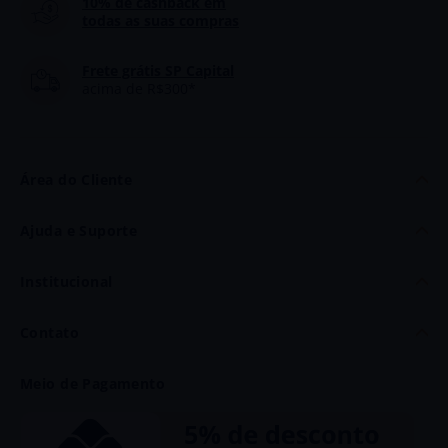
10% de cashback
em
todas as suas compras
Frete grátis SP Capital
acima de R$300*
Área do Cliente
Minha Conta
Ajuda e Suporte
Meus Dados
Dúvidas
Institucional
Meus Pedidos
Politica de Frete
Quem Somos
Contato
Trocas e Devoluções
Fale Conosco
Telefone e WhatsApp: (11) 93703-8866
Meio de Pagamento
Privacidade
atendimento@baccos.com.br