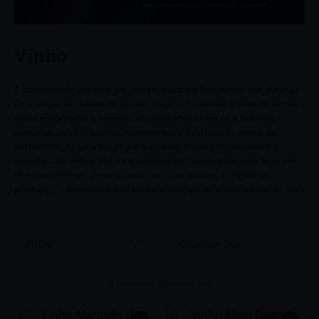
6
º
Chianti
7
º
Goutte
Vinho
8
º
Chozas
A categoria de vinhos é um universo vasto e fascinante, que abrange
9
º
Portugal
uma ampla variedade de estilos, origens e sabores. Desde os vinhos
tintos encorpados e intensos até os brancos frescos e frutados,
passando pelos elegantes espumantes e pelos doces vinhos de
10
º
Dv Catena
sobremesa, há uma opção para agradar a todos os paladares e
ocasiões. Os vinhos são frequentemente classificados com base em
diversos critérios, como a casta das uvas usadas, a região de
produção, o método de vinificação e o tempo de envelhecimento.
Cada categoria tem suas próprias características distintivas, que
resultam em experiências sensoriais únicas.Os vinhos são
frequentemente classificados com base em diversos critérios, como a
Ordenar Por
casta das uvas usadas, a região de produção, o método de vinificação
e o tempo de envelhecimento. Cada categoria tem suas próprias
características distintivas, que resultam em experiências sensoriais
2
produtos
únicas.
95
9,5
10