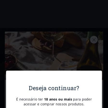
Newsletter
Receba promoções e descontos exclusivos diretamente no e-mail
Deseja continuar?
Cadastre-se para receber
nossas
novidades e
É necessário ter
18 anos ou mais
para poder
promoções.
acessar e comprar nossos produtos.