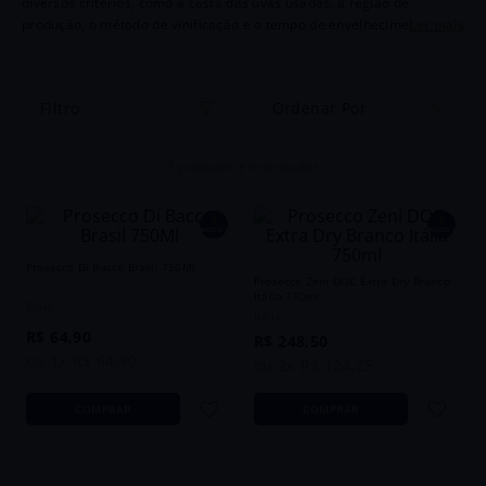
diversos critérios, como a casta das uvas usadas, a região de
produção, o método de vinificação e o tempo de envelhecimento.
Cada categoria tem suas próprias características distintivas, que
resultam em experiências sensoriais únicas.Os vinhos são
frequentemente classificados com base em diversos critérios, como a
Ordenar Por
casta das uvas usadas, a região de produção, o método de vinificação
e o tempo de envelhecimento. Cada categoria tem suas próprias
características distintivas, que resultam em experiências sensoriais
2
produtos
únicas.
8
9
BACCO´S
BACCO´S
Prosecco Di Bacco Brasil 750Ml
Prosecco Zeni DOC Extra Dry Branco
Itália 750ml
Brasil
Itália
R$
64
,
90
R$
248
,
50
ou
1
x
R$
64
,
90
ou
2
x
R$
124
,
25
COMPRAR
COMPRAR