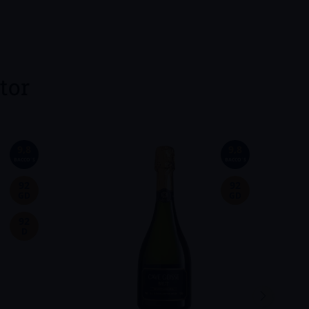
tor
9,8
9,8
BACCO´S
BACCO´S
92
92
GD
GD
Espum
92
Natur
D