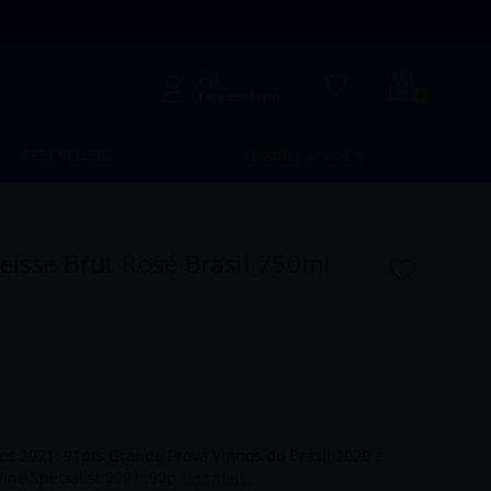
faça seu login
0
BEST SELLERS
58 ANOS ATÉ 50%
isse Brut Rosé Brasil 750ml
s 2021: 91pts Grande Prova Vinhos do Brasil 2020 e
ine Specialist 2021: 92p
Ver mais.