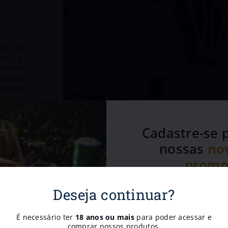
don, mas
da — e a
pequeno
úcha, ele
roduzir
 fundou a
amília
 coisa:
Cadastre-se 
lo método
ir
nossas
no
 O
eisse foi
promo
go que
m atração
Receba com exclusividade nos
r of Wine,
Deseja continuar?
convites para 
s 15
o vinho. A
É necessário ter
18 anos ou mais
para poder acessar e
comprar nossos produtos.