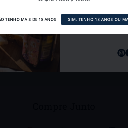
ra, a
es de toda
ÃO TENHO MAIS DE 18 ANOS
SIM, TENHO 18 ANOS OU MA
Aceito receber informes publi
através da newsletter.
Compre Junto