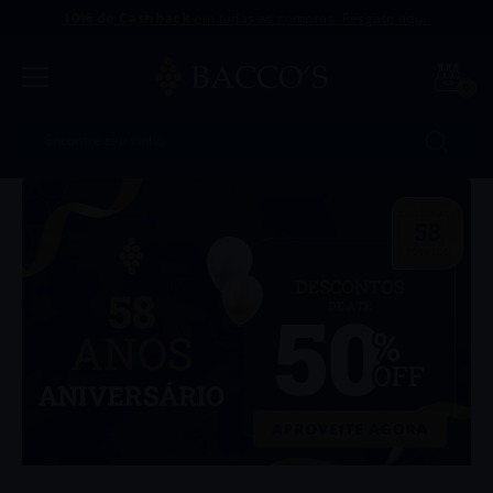
10% de Cashback
em todas as compras. Resgate aqui.
0
Encontre seu vinho
Termos mais buscados
1
º
Uvva
2
º
Intriga
3
º
Antu
4
º
Amaral
5
º
Dinamo