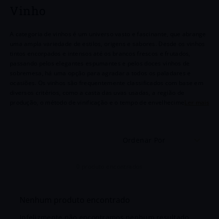
6
º
Chianti
Vinho
7
º
Goutte
A categoria de vinhos é um universo vasto e fascinante, que abrange
uma ampla variedade de estilos, origens e sabores. Desde os vinhos
8
º
Chozas
tintos encorpados e intensos até os brancos frescos e frutados,
passando pelos elegantes espumantes e pelos doces vinhos de
9
º
Portugal
sobremesa, há uma opção para agradar a todos os paladares e
ocasiões. Os vinhos são frequentemente classificados com base em
10
º
Dv Catena
diversos critérios, como a casta das uvas usadas, a região de
produção, o método de vinificação e o tempo de envelhecimento.
Cada categoria tem suas próprias características distintivas, que
resultam em experiências sensoriais únicas.Os vinhos são
frequentemente classificados com base em diversos critérios, como a
Ordenar Por
casta das uvas usadas, a região de produção, o método de vinificação
e o tempo de envelhecimento. Cada categoria tem suas próprias
características distintivas, que resultam em experiências sensoriais
0
produto
únicas.
Nenhum produto encontrado