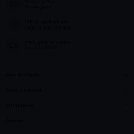
Parcele em até
5x sem juros
10% de cashback
em
todas as suas compras
Frete grátis SP Capital
acima de R$300*
Área do Cliente
Minha Conta
Ajuda e Suporte
Meus Dados
Dúvidas
Institucional
Meus Pedidos
Politica de Frete
Quem Somos
Contato
Trocas e Devoluções
Fale Conosco