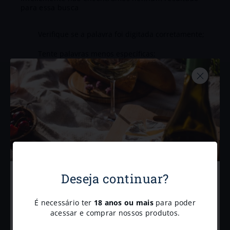
Deseja continuar?
Cadastre-se para receber
nossas
novidades e
É necessário ter
18 anos ou mais
para poder
promoções.
acessar e comprar nossos produtos.