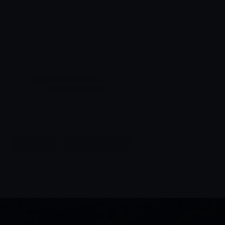
6
º
Intriga
7
º
Pinot Noir
8
º
Dv Catena
9
º
Rioja
10
º
Palha