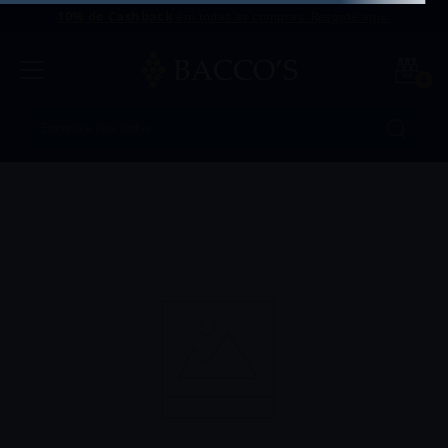
10% de Cashback
em todas as compras. Resgate aqui.
0
Encontre seu vinho
Termos mais buscados
1
º
Uvva
2
º
Antu
3
º
Portugal
4
º
Goutte
5
º
Chozas