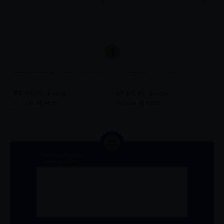
Vinho Montgras Reserva de Vine
Vinho Montgras Reserva de Vine
Cabernet Sauvignon 2022 Tinto Chile
Merlot 2022 Tinto Chile 750ml
750ml
R$
44
,
95
R$
89
,
90
ou
1
x de
R$
44
,
95
ou
1
x de
R$
89
,
90