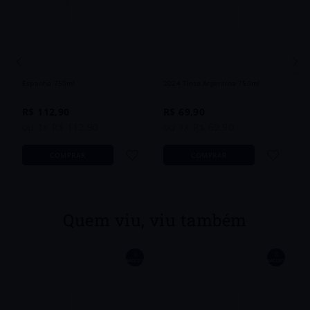
E
Vinho Mucho Más Blend 2024 Tinto
Vinho Callia Cabernet Sauvignon
Espanha 750ml
2024 Tinto Argentina 750ml
R$
112
,
90
R$
69
,
90
ou
1
x
R$
112
,
90
ou
1
x
R$
69
,
90
COMPRAR
COMPRAR
Quem viu, viu também
9
8
´S
BACCO´S
BACCO´S
o
V
B