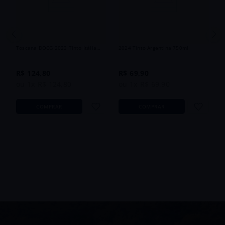
Vinho Chianti Fratelli Bellini Palha
Vinho Callia Cabernet Sauvignon
Toscana DOCG 2023 Tinto Itália
2024 Tinto Argentina 750ml
500ml
R$
124
,
80
R$
69
,
90
ou
1
x
R$
124
,
80
ou
1
x
R$
69
,
90
COMPRAR
COMPRAR