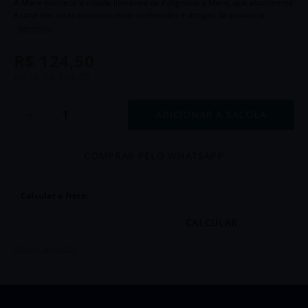
A.Mare enaltece a cidade litorânea de Polignano a Mare, que atualmente
6
º
Chozas
é uma das rotas turísticas mais conhecidas e antigas da província
Ver mais.
7
º
Goutte
R$
124
,
50
8
º
Chianti
ou
1
x
R$
124
,
50
9
º
Di Bacco
ADICIONAR À SACOLA
10
º
Dv Catena
COMPRAR PELO WHATSAPP
Não sei meu CEP