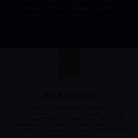
Frutas vermelhas e pretas maduras, como
ameixas, framboesas e cerejas, notas de
especiarias e toques de baunilha e chocolate
Harmonização
Carnes vermelhas grelhadas e assadas, massas
VER MAIS
com molho de tomate, carnes de caça, pratos
com cogumelos, além de queijos amarelos
Tipo
TINTO
País
ITÁLIA
Produtor
Nota Bacco’s
Dai Terra Rossa
Amadurecimento
A.Mare Primitivo é um típico vinho da Puglia, mas que traz a
mineralidade que do terroir da Dai Terra Rossa, um vinho que em
5 meses em tanques de aço inoxidável
os seus toques frutados mas igualmente equilibrados com o
mineral de sua terra, podendo harmonizar com diversos tipos de
pratos. A.Mare é a oportunidade de conhecer a uva Primitivo na sua
mais pura expressão.