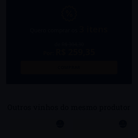
3
itens
Quero comprar os
de
R$ 304,30
R$ 259,35
Por:
COMPRAR
Outros vinhos do mesmo produtor
9
8
´S
BACCO´S
BACCO´S