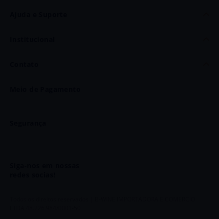
Fale Conosco
Telefone e WhatsApp: (11) 93703-8866
Meio de Pagamento
Privacidade
atendimento@baccos.com.br
Segurança
Siga-nos em nossas
redes socias!