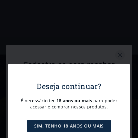
Newsletter
Receba promoções e descontos exclusivos diretamente no e-mail
Deseja continuar?
Cadastre-se para receber
nossas
novidades e
É necessário ter
18 anos ou mais
para poder
promoções.
acessar e comprar nossos produtos.
Receba com exclusividade nossas promoções, novidades e
5% de desconto
convites para eventos. 🥂
SIM, TENHO 18 ANOS OU MAIS
no PIX