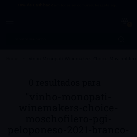
10% de Cashback
em todas as compras. Resgate aqui.
0
Encontre seu vinho
Termos mais buscados
vinho-monopati-winemakers-choice-moschofilero
1
º
Uvva
2
º
Intriga
vinho-monopati-
3
º
Dinamo
winemakers-choice-
4
º
Amaral
moschofilero-pgi-
5
º
Dv Catena
peloponeso-2021-branco-