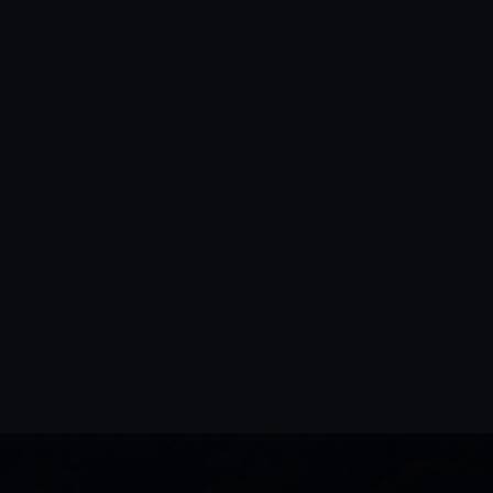
6
º
Chianti
7
º
Chozas
8
º
Portugal
9
º
Goutte
10
º
Dv Catena