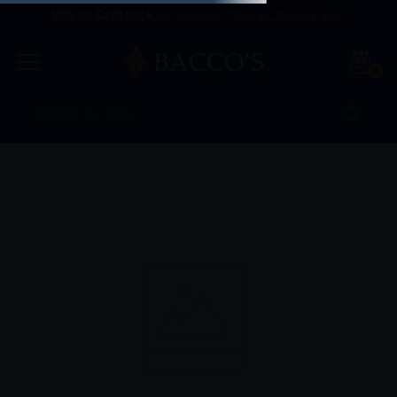
10% de Cashback
em todas as compras. Resgate aqui.
0
Encontre seu vinho
Termos mais buscados
1
º
Uvva
2
º
Intriga
3
º
Dinamo
4
º
Antu
5
º
Amaral