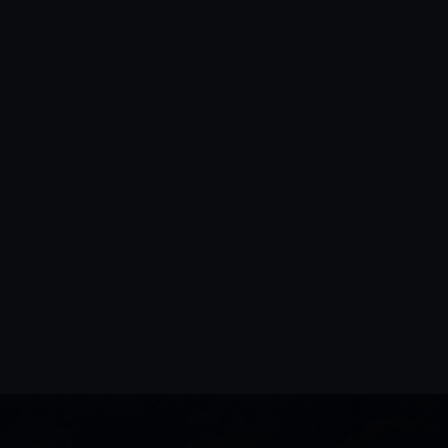
6
º
Antu
7
º
Portugal
8
º
Chianti
9
º
Chozas
10
º
Goutte