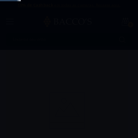
10% de Cashback
em todas as compras. Resgate aqui.
0
Encontre seu vinho
Termos mais buscados
1
º
Uvva
2
º
Intriga
3
º
Dinamo
4
º
Amaral
5
º
Dv Catena