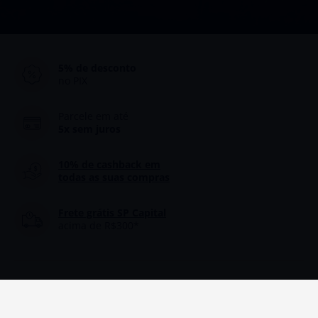
5% de desconto
no PIX
Parcele em até
5x sem juros
10% de cashback
em
todas as suas compras
Frete grátis SP Capital
acima de R$300*
Área do Cliente