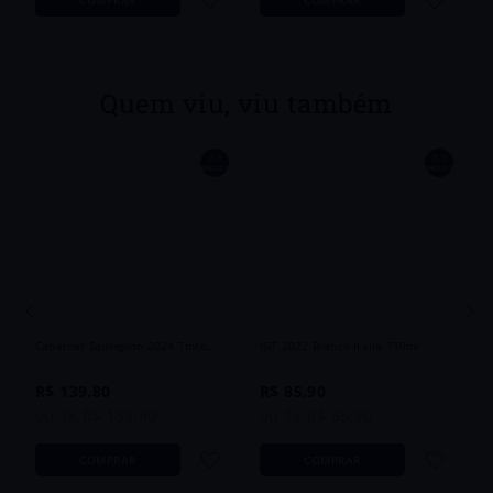
Quem viu, viu também
9,5
8,5
´S
BACCO´S
BACCO´S
va
V
P
Vinho El Gordo en Motoneta
Vinho Pinot Grigio Esperanto Puglia
Cabernet Sauvignon 2024 Tinto
IGT 2022 Branco Itália 750ml
Argentina 750ml
R$
139
,
80
R$
85
,
90
ou
1
x
R$
139
,
80
ou
1
x
R$
85
,
90
COMPRAR
COMPRAR