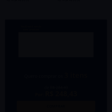
ou
1
x de
R$
83
,
93
ou
1
x de
R$
85
,
90
3
itens
Quero comprar os
de
R$ 284,40
R$ 248,43
Por:
COMPRAR