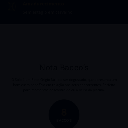
Amadurecimento
Sem estágio em carvalho
Nota Bacco’s
O Solo é um Pinot Grigio fácil de ser degustado, que apresenta um
bom custo benefício em relação aos seus concorrentes. Perfeito
para momentos descontraído ou a beira da piscina.
8
BACCO’S