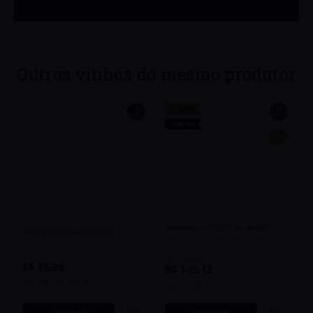
Outros vinhos do mesmo produtor
9
9
Novidade
´S
BACCO´S
BACCO´S
20%
OFF
88
GD
V
o
D
P
Vinho Uvva Bateia Chapada
Vinho Don Pascual Coastal Tannat
Diamantina 2023 Tinto Brasil
2024 Tinto Uruguai 750ml
750ml
R$
178
,
90
R$
85
,
90
R$
143
,
12
ou
1
x
R$
85
,
90
ou
1
x
R$
143
,
12
COMPRAR
COMPRAR