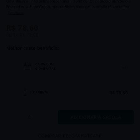
Os vinhos da linha Solo apresenta um blend de uvas autóctones como a
6
º
Goutte
Frascati ou a Pinot Grigio, mas também ousa em uvas não muito utiliza
Ver mais.
7
º
Chozas
R$
78
,
60
8
º
Chianti
ou
1
x
R$
78
,
60
9
º
Di Bacco
Melhor custo benefício:
10
º
Palha
CAIXA COM
(un.)
6 GARRAFAS
R$ 78,60
1 GARRAFA
ADICIONAR À SACOLA
COMPRAR PELO WHATSAPP