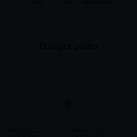
PEIXE
SALADA
COMIDA JAPONESA
Compre Junto
Vinho Montgras Antu Single Vineyard
Vinho Pinot Grigio Esperanto Puglia
Cabernet Sauvignon 2023 Tinto Chile
IGT 2022 Branco Itália 750ml
750ml
R$
83
,
93
R$
85
,
90