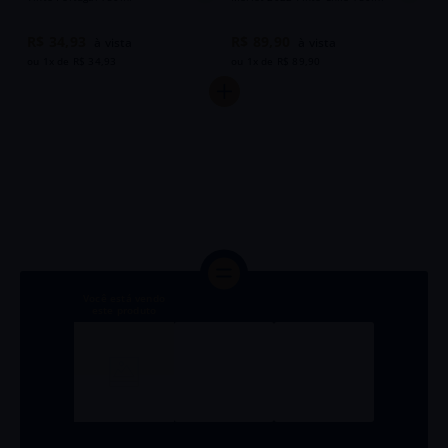
Vinho Barricado Casa Relvas 2024
Vinho Montgras Reserva de Vine
Tinto Portugal 750ml
Merlot 2022 Tinto Chile 750ml
R$
34
,
93
R$
89
,
90
ou
1
x de
R$
34
,
93
ou
1
x de
R$
89
,
90