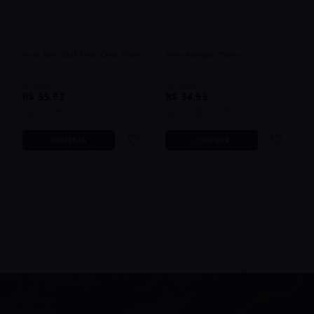
Vinho Morandé Terrarum Reserva
Vinho Barricado Casa Relvas 2024
V
Pinot Noir 2023 Tinto Chile 750ml
Tinto Portugal 750ml
R
7
R$
79
,
90
R$
49
,
90
R$
55
,
93
R$
34
,
93
ou
1
x
R$
55
,
93
ou
1
x
R$
34
,
93
COMPRAR
COMPRAR