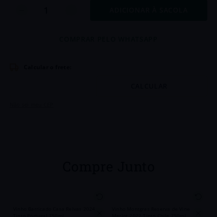
6
º
Chianti
ADICIONAR À SACOLA
7
º
Chozas
COMPRAR PELO WHATSAPP
8
º
Portugal
9
º
Goutte
10
º
Dv Catena
Não sei meu CEP
Compre Junto